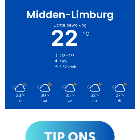
Midden-Limburg
Lichte bewolking
22
℃
23º - 17º
49%
5.52 km/h
23
30
35
32
27
℃
℃
℃
℃
℃
vr
za
zo
ma
di