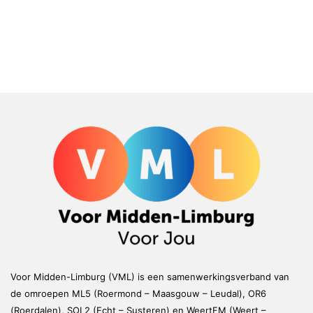
Voor Midden-Limburg (VML) is een samenwerkingsverband van
de omroepen ML5 (Roermond – Maasgouw – Leudal), OR6
(Roerdalen), SOL2 (Echt – Susteren) en WeertFM (Weert –