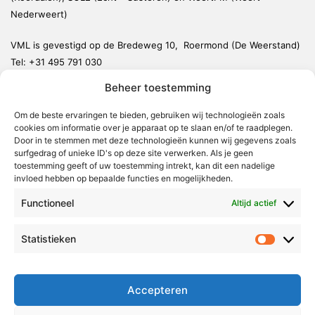
Nederweert)
VML is gevestigd op de Bredeweg 10, Roermond (De Weerstand)
Tel:
+31 495 791 030
redactie@vmlnieuws.nl
Beheer toestemming
Om de beste ervaringen te bieden, gebruiken wij technologieën zoals
Weert
cookies om informatie over je apparaat op te slaan en/of te raadplegen.
Nederweert
Door in te stemmen met deze technologieën kunnen wij gegevens zoals
surfgedrag of unieke ID's op deze site verwerken. Als je geen
Leudal
toestemming geeft of uw toestemming intrekt, kan dit een nadelige
invloed hebben op bepaalde functies en mogelijkheden.
Maasgouw
Functioneel
Echt-Susteren
Altijd actief
Roerdalen
Statistieken
Statistie
Roermond
Over Voor Midden-Limburg
Accepteren
Radio & TV