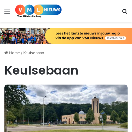
Menu
Zo
Home
/
Keulsebaan
Keulsebaan