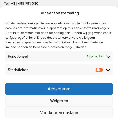
Tel:
+31 495 791 030
redactie@vmlnieuws.nl
Beheer toestemming
Weert
Om de beste ervaringen te bieden, gebruiken wij technologieën zoals
cookies om informatie over je apparaat op te slaan en/of te raadplegen.
Nederweert
Door in te stemmen met deze technologieën kunnen wij gegevens zoals
surfgedrag of unieke ID's op deze site verwerken. Als je geen
Leudal
toestemming geeft of uw toestemming intrekt, kan dit een nadelige
invloed hebben op bepaalde functies en mogelijkheden.
Maasgouw
Echt-Susteren
Functioneel
Altijd actief
Roerdalen
Statistieken
Statistie
Roermond
Over Voor Midden-Limburg
Accepteren
Radio & TV
Weigeren
Redactie
Ambities
Voorkeuren opslaan