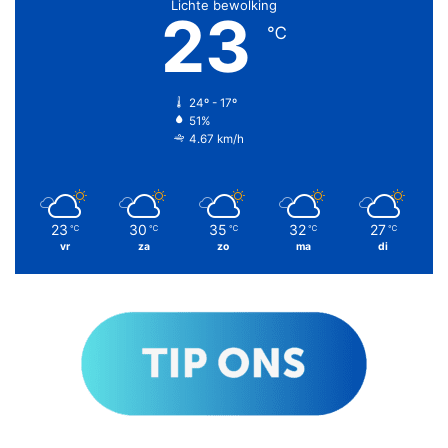
Lichte bewolking
23
℃
24º - 17º
51%
4.67 km/h
23
30
35
32
27
℃
℃
℃
℃
℃
vr
za
zo
ma
di