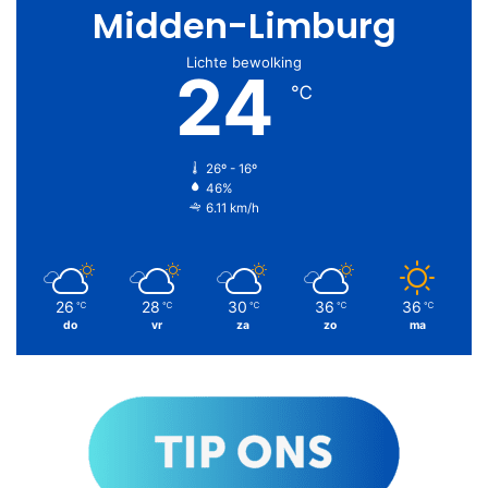
Midden-Limburg
Lichte bewolking
24
℃
26º - 16º
46%
6.11 km/h
26
28
30
36
36
℃
℃
℃
℃
℃
do
vr
za
zo
ma