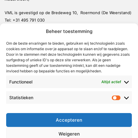
VML is gevestigd op de Bredeweg 10, Roermond (De Weerstand)
Tel:
+31 495 791 030
redactie@vmlnieuws.nl
Beheer toestemming
Weert
Om de beste ervaringen te bieden, gebruiken wij technologieën zoals
cookies om informatie over je apparaat op te slaan en/of te raadplegen.
Nederweert
Door in te stemmen met deze technologieën kunnen wij gegevens zoals
surfgedrag of unieke ID's op deze site verwerken. Als je geen
Leudal
toestemming geeft of uw toestemming intrekt, kan dit een nadelige
invloed hebben op bepaalde functies en mogelijkheden.
Maasgouw
Echt-Susteren
Functioneel
Altijd actief
Roerdalen
Statistieken
Statistie
Roermond
Over Voor Midden-Limburg
Accepteren
Radio & TV
Weigeren
Redactie