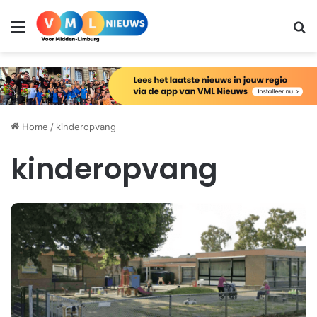
Menu
Zo
Home
/
kinderopvang
kinderopvang