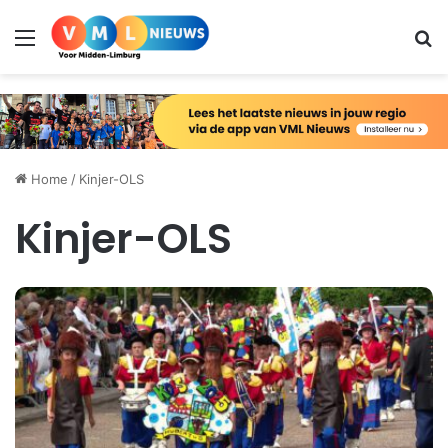
Menu
Zo
Home
/
Kinjer-OLS
Kinjer-OLS