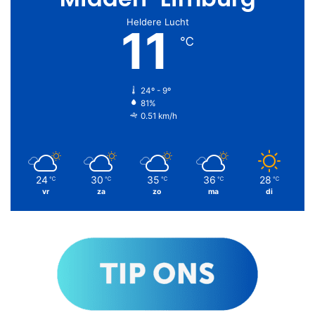
Heldere Lucht
11
℃
24º - 9º
81%
0.51 km/h
24
30
35
36
28
℃
℃
℃
℃
℃
vr
za
zo
ma
di