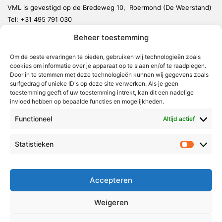
VML is gevestigd op de Bredeweg 10, Roermond (De Weerstand)
Tel:
+31 495 791 030
redactie@vmlnieuws.nl
Beheer toestemming
Om de beste ervaringen te bieden, gebruiken wij technologieën zoals
Weert
cookies om informatie over je apparaat op te slaan en/of te raadplegen.
Nederweert
Door in te stemmen met deze technologieën kunnen wij gegevens zoals
surfgedrag of unieke ID's op deze site verwerken. Als je geen
Leudal
toestemming geeft of uw toestemming intrekt, kan dit een nadelige
invloed hebben op bepaalde functies en mogelijkheden.
Maasgouw
Functioneel
Echt-Susteren
Altijd actief
Roerdalen
Statistieken
Statistie
Roermond
Over Voor Midden-Limburg
Accepteren
Radio & TV
Weigeren
Redactie
Ambities