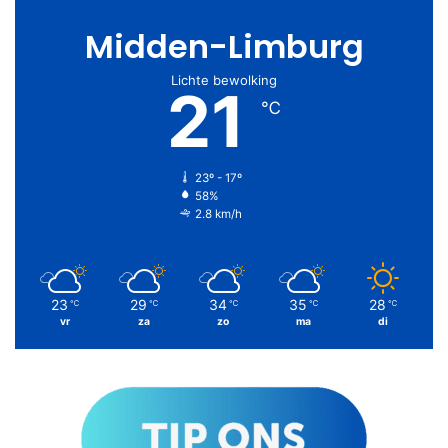
Midden-Limburg
Lichte bewolking
21
℃
23º - 17º
58%
2.8 km/h
23
29
34
35
28
℃
℃
℃
℃
℃
vr
za
zo
ma
di