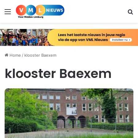
Menu
Zo
Home
/
klooster Baexem
klooster Baexem