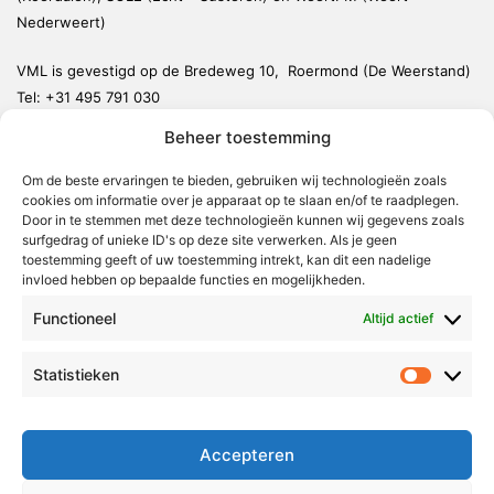
Nederweert)
VML is gevestigd op de Bredeweg 10, Roermond (De Weerstand)
Tel:
+31 495 791 030
redactie@vmlnieuws.nl
Beheer toestemming
Om de beste ervaringen te bieden, gebruiken wij technologieën zoals
Weert
cookies om informatie over je apparaat op te slaan en/of te raadplegen.
Nederweert
Door in te stemmen met deze technologieën kunnen wij gegevens zoals
surfgedrag of unieke ID's op deze site verwerken. Als je geen
Leudal
toestemming geeft of uw toestemming intrekt, kan dit een nadelige
invloed hebben op bepaalde functies en mogelijkheden.
Maasgouw
Functioneel
Echt-Susteren
Altijd actief
Roerdalen
Statistieken
Statistie
Roermond
Over Voor Midden-Limburg
Accepteren
Radio & TV