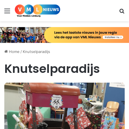
Menu
Zo
Home
/
Knutselparadijs
Knutselparadijs