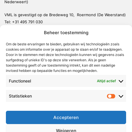
Nederweert)
VML is gevestigd op de Bredeweg 10, Roermond (De Weerstand)
Tel:
+31 495 791 030
redactie@vmlnieuws.nl
Beheer toestemming
Om de beste ervaringen te bieden, gebruiken wij technologieën zoals
Weert
cookies om informatie over je apparaat op te slaan en/of te raadplegen.
Nederweert
Door in te stemmen met deze technologieën kunnen wij gegevens zoals
surfgedrag of unieke ID's op deze site verwerken. Als je geen
Leudal
toestemming geeft of uw toestemming intrekt, kan dit een nadelige
invloed hebben op bepaalde functies en mogelijkheden.
Maasgouw
Functioneel
Echt-Susteren
Altijd actief
Roerdalen
Statistieken
Statistie
Roermond
Over Voor Midden-Limburg
Accepteren
Radio & TV
Weigeren