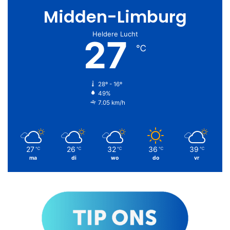
Midden-Limburg
Heldere Lucht
27
℃
28º - 16º
49%
7.05 km/h
27
26
32
36
39
℃
℃
℃
℃
℃
ma
di
wo
do
vr