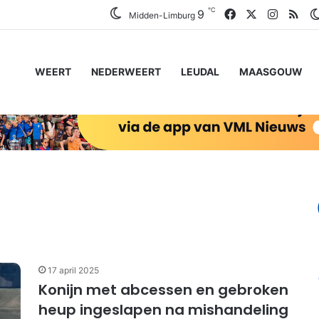
℃
Facebook
X
Instagr
RSS
9
Midden-Limburg
WEERT
NEDERWEERT
LEUDAL
MAASGOUW
17 april 2025
Konijn met abcessen en gebroken
heup ingeslapen na mishandeling