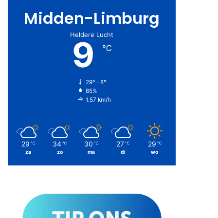
Midden-Limburg
Heldere Lucht
9
℃
29º - 8º
85%
1.57 km/h
29
34
30
27
29
℃
℃
℃
℃
℃
za
zo
ma
di
wo