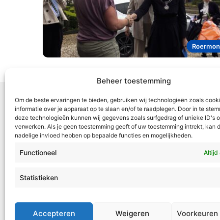
Roermon
Beheer toestemming
Om de beste ervaringen te bieden, gebruiken wij technologieën zoals cook
informatie over je apparaat op te slaan en/of te raadplegen. Door in te st
deze technologieën kunnen wij gegevens zoals surfgedrag of unieke ID's o
Voor Mid
verwerken. Als je geen toestemming geeft of uw toestemming intrekt, kan d
nadelige invloed hebben op bepaalde functies en mogelijkheden.
samenwer
ML5 (Roe
Functioneel
Altijd
OR6 (Roer
en Weert
Statistieken
VML is g
Roermond
Accepteren
Weigeren
Voorkeuren
Tel:
+31 4