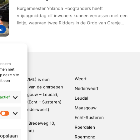
Burgemeester Yolanda Hoogtanders heeft
vrijdagmiddag elf inwoners kunnen verrassen met een
lintje, waarvan twee Ridders in de Orde van Oranje…
d
ies om
emmen met
p deze site
Weert
den-Limburg (VML) is een
it een
kingsverband van de omroepen
Nederweert
rmond – Maasgouw – Leudal),
 actief
Leudal
dalen), SOL2 (Echt – Susteren)
Maasgouw
FM (Weert – Nederweert)
Statistieken
Echt-Susteren
evestigd op de Bredeweg 10,
Roerdalen
 (De Weerstand)
 opslaan
Roermond
95 791 030