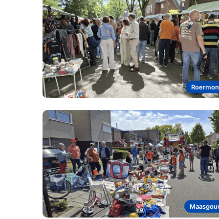
Roermon
Maasgou