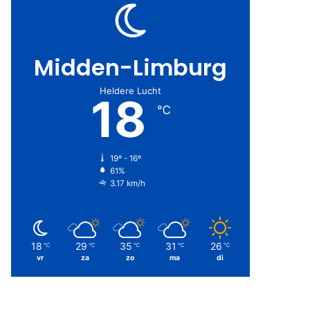
Midden-Limburg
Heldere Lucht
18
℃
19º - 16º
61%
3.17 km/h
18
29
35
31
26
℃
℃
℃
℃
℃
vr
za
zo
ma
di