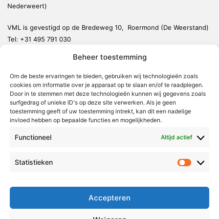
Nederweert)
VML is gevestigd op de Bredeweg 10, Roermond (De Weerstand)
Tel:
+31 495 791 030
redactie@vmlnieuws.nl
Beheer toestemming
Weert
Om de beste ervaringen te bieden, gebruiken wij technologieën zoals
cookies om informatie over je apparaat op te slaan en/of te raadplegen.
Nederweert
Door in te stemmen met deze technologieën kunnen wij gegevens zoals
surfgedrag of unieke ID's op deze site verwerken. Als je geen
Leudal
toestemming geeft of uw toestemming intrekt, kan dit een nadelige
invloed hebben op bepaalde functies en mogelijkheden.
Maasgouw
Echt-Susteren
Functioneel
Altijd actief
Roerdalen
Statistieken
Statistie
Roermond
Over Voor Midden-Limburg
Accepteren
Radio & TV