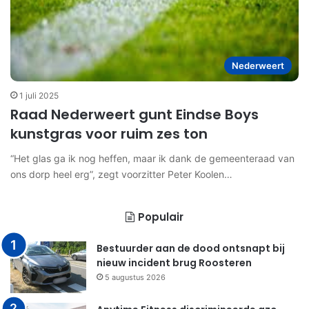
Nederweert
1 juli 2025
Raad Nederweert gunt Eindse Boys
kunstgras voor ruim zes ton
“Het glas ga ik nog heffen, maar ik dank de gemeenteraad van
ons dorp heel erg”, zegt voorzitter Peter Koolen…
Populair
Bestuurder aan de dood ontsnapt bij
nieuw incident brug Roosteren
5 augustus 2026