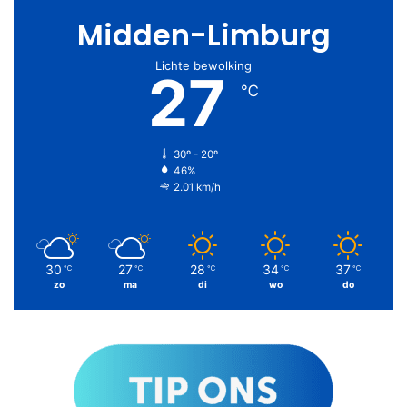
Midden-Limburg
Lichte bewolking
27
℃
30º - 20º
46%
2.01 km/h
30
27
28
34
37
℃
℃
℃
℃
℃
zo
ma
di
wo
do