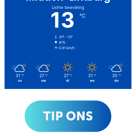
Lichte bewolking
13
℃
31º - 13º
81%
0.91 km/h
31
27
27
31
35
℃
℃
℃
℃
℃
zo
ma
di
wo
do