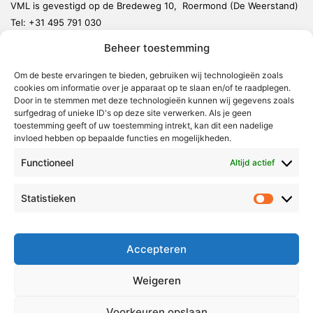
VML is gevestigd op de Bredeweg 10, Roermond (De Weerstand)
Tel:
+31 495 791 030
redactie@vmlnieuws.nl
Beheer toestemming
Om de beste ervaringen te bieden, gebruiken wij technologieën zoals
Weert
cookies om informatie over je apparaat op te slaan en/of te raadplegen.
Nederweert
Door in te stemmen met deze technologieën kunnen wij gegevens zoals
surfgedrag of unieke ID's op deze site verwerken. Als je geen
Leudal
toestemming geeft of uw toestemming intrekt, kan dit een nadelige
invloed hebben op bepaalde functies en mogelijkheden.
Maasgouw
Functioneel
Echt-Susteren
Altijd actief
Roerdalen
Statistieken
Statistie
Roermond
Over Voor Midden-Limburg
Accepteren
Radio & TV
Weigeren
Redactie
Ambities
Voorkeuren opslaan