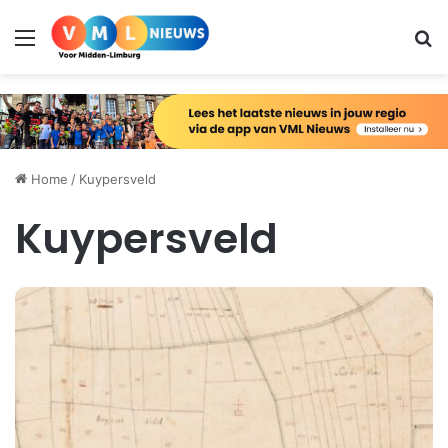
Menu
Zo
Home
/
Kuypersveld
Kuypersveld