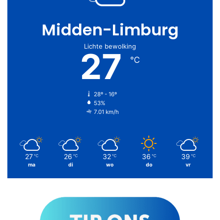
Midden-Limburg
Lichte bewolking
27
℃
28º - 16º
53%
7.01 km/h
27
26
32
36
39
℃
℃
℃
℃
℃
ma
di
wo
do
vr