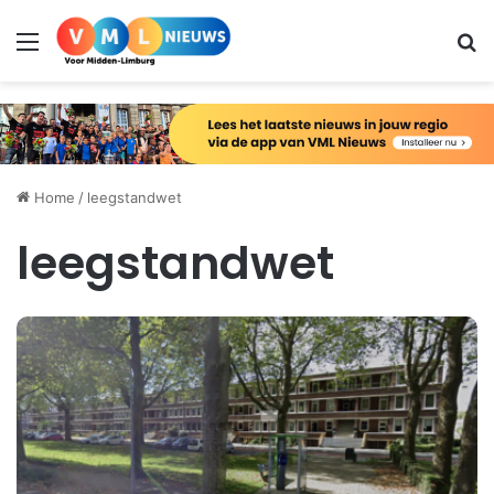
Menu
Zo
Home
/
leegstandwet
leegstandwet