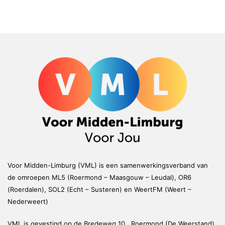
Voor Midden-Limburg (VML) is een samenwerkingsverband van
de omroepen ML5 (Roermond – Maasgouw – Leudal), OR6
(Roerdalen), SOL2 (Echt – Susteren) en WeertFM (Weert –
Nederweert)
VML is gevestigd op de Bredeweg 10, Roermond (De Weerstand)