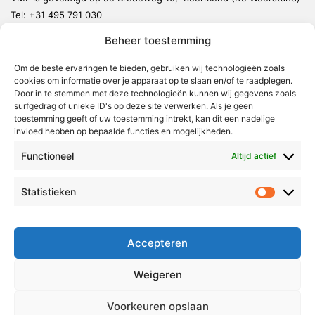
Tel:
+31 495 791 030
redactie@vmlnieuws.nl
Beheer toestemming
Weert
Om de beste ervaringen te bieden, gebruiken wij technologieën zoals
cookies om informatie over je apparaat op te slaan en/of te raadplegen.
Nederweert
Door in te stemmen met deze technologieën kunnen wij gegevens zoals
surfgedrag of unieke ID's op deze site verwerken. Als je geen
Leudal
toestemming geeft of uw toestemming intrekt, kan dit een nadelige
invloed hebben op bepaalde functies en mogelijkheden.
Maasgouw
Echt-Susteren
Functioneel
Altijd actief
Roerdalen
Statistieken
Statistie
Roermond
Over Voor Midden-Limburg
Accepteren
Radio & TV
Weigeren
Redactie
Ambities
Voorkeuren opslaan