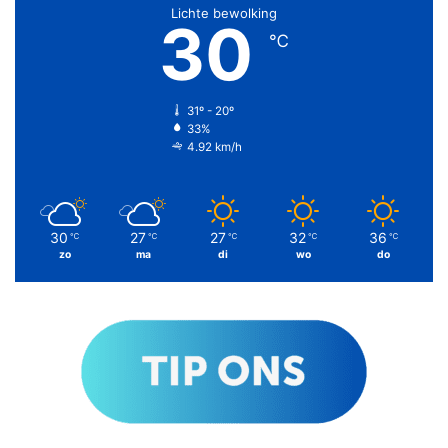
Lichte bewolking
30
℃
31º - 20º
33%
4.92 km/h
30
27
27
32
36
℃
℃
℃
℃
℃
zo
ma
di
wo
do