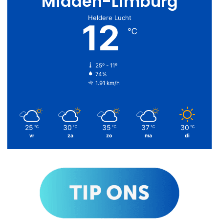
Midden-Limburg
Heldere Lucht
12
℃
25º - 11º
74%
1.91 km/h
25
30
35
37
30
℃
℃
℃
℃
℃
vr
za
zo
ma
di