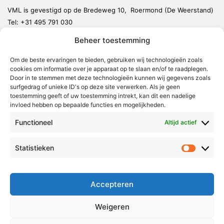
VML is gevestigd op de Bredeweg 10, Roermond (De Weerstand)
Tel:
+31 495 791 030
redactie@vmlnieuws.nl
Beheer toestemming
Om de beste ervaringen te bieden, gebruiken wij technologieën zoals
Weert
cookies om informatie over je apparaat op te slaan en/of te raadplegen.
Nederweert
Door in te stemmen met deze technologieën kunnen wij gegevens zoals
surfgedrag of unieke ID's op deze site verwerken. Als je geen
Leudal
toestemming geeft of uw toestemming intrekt, kan dit een nadelige
invloed hebben op bepaalde functies en mogelijkheden.
Maasgouw
Functioneel
Echt-Susteren
Altijd actief
Roerdalen
Statistieken
Statistie
Roermond
Over Voor Midden-Limburg
Accepteren
Radio & TV
Weigeren
Redactie