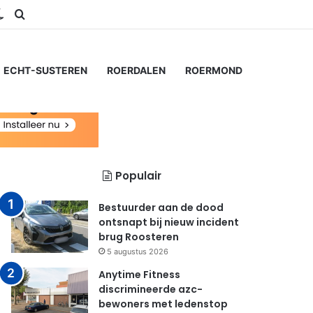
ram
S
Switch skin
Zoeken naar...
ECHT-SUSTEREN
ROERDALEN
ROERMOND
Populair
Bestuurder aan de dood
ontsnapt bij nieuw incident
brug Roosteren
5 augustus 2026
Anytime Fitness
discrimineerde azc-
bewoners met ledenstop