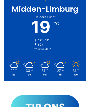
Midden-Limburg
Heldere Lucht
19
℃
29º - 18º
69%
3.04 km/h
29
33
31
27
31
℃
℃
℃
℃
℃
za
zo
ma
di
wo