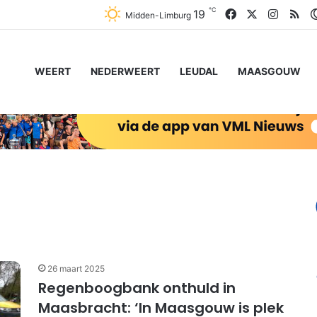
℃
Facebook
X
Instag
RS
19
Midden-Limburg
WEERT
NEDERWEERT
LEUDAL
MAASGOUW
26 maart 2025
Regenboogbank onthuld in
Maasbracht: ‘In Maasgouw is plek