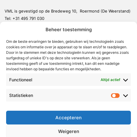
VML is gevestigd op de Bredeweg 10, Roermond (De Weerstand)
Tel:
+31 495 791 030
redactie@vmlnieuws.nl
Beheer toestemming
Om de beste ervaringen te bieden, gebruiken wij technologieën zoals
Weert
cookies om informatie over je apparaat op te slaan en/of te raadplegen.
Nederweert
Door in te stemmen met deze technologieën kunnen wij gegevens zoals
surfgedrag of unieke ID's op deze site verwerken. Als je geen
Leudal
toestemming geeft of uw toestemming intrekt, kan dit een nadelige
invloed hebben op bepaalde functies en mogelijkheden.
Maasgouw
Functioneel
Echt-Susteren
Altijd actief
Roerdalen
Statistieken
Statistie
Roermond
Over Voor Midden-Limburg
Accepteren
Radio & TV
Weigeren
Redactie