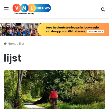
Menu
Zo
Home
/
lijst
lijst