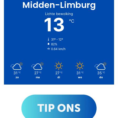
Midden-Limburg
Lichte bewolking
13
℃
31º - 12º
82%
0.64 km/h
31
27
27
31
35
℃
℃
℃
℃
℃
zo
ma
di
wo
do