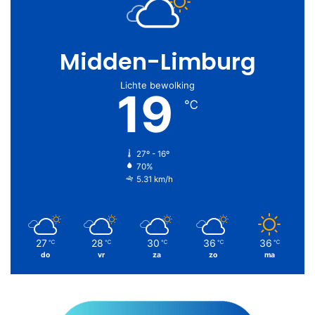
Midden-Limburg
Lichte bewolking
19
℃
27º - 16º
70%
5.31 km/h
27
28
30
36
36
℃
℃
℃
℃
℃
do
vr
za
zo
ma