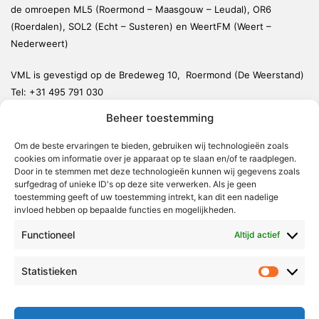
de omroepen ML5 (Roermond – Maasgouw – Leudal), OR6
(Roerdalen), SOL2 (Echt – Susteren) en WeertFM (Weert –
Nederweert)
VML is gevestigd op de Bredeweg 10, Roermond (De Weerstand)
Tel:
+31 495 791 030
redactie@vmlnieuws.nl
Beheer toestemming
Om de beste ervaringen te bieden, gebruiken wij technologieën zoals
Weert
cookies om informatie over je apparaat op te slaan en/of te raadplegen.
Nederweert
Door in te stemmen met deze technologieën kunnen wij gegevens zoals
surfgedrag of unieke ID's op deze site verwerken. Als je geen
Leudal
toestemming geeft of uw toestemming intrekt, kan dit een nadelige
invloed hebben op bepaalde functies en mogelijkheden.
Maasgouw
Functioneel
Echt-Susteren
Altijd actief
Roerdalen
Statistieken
Statistie
Roermond
Over Voor Midden-Limburg