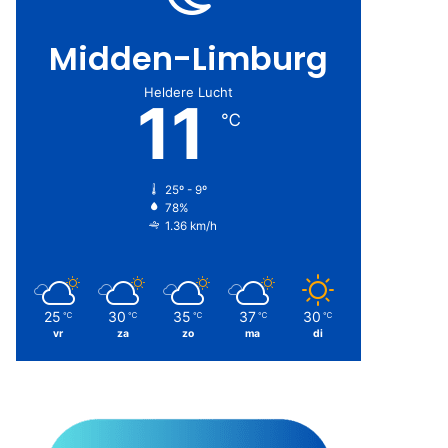
Midden-Limburg
Heldere Lucht
11
℃
25º - 9º
78%
1.36 km/h
25
30
35
37
30
℃
℃
℃
℃
℃
vr
za
zo
ma
di