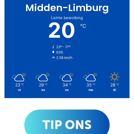
Midden-Limburg
Lichte bewolking
20
℃
23º - 17º
63%
2.56 km/h
23
29
34
35
28
℃
℃
℃
℃
℃
vr
za
zo
ma
di