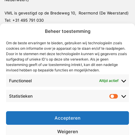
VML is gevestigd op de Bredeweg 10, Roermond (De Weerstand)
Tel:
+31 495 791 030
redactie@vmlnieuws.nl
Beheer toestemming
Om de beste ervaringen te bieden, gebruiken wij technologieën zoals
Weert
cookies om informatie over je apparaat op te slaan en/of te raadplegen.
Nederweert
Door in te stemmen met deze technologieën kunnen wij gegevens zoals
surfgedrag of unieke ID's op deze site verwerken. Als je geen
Leudal
toestemming geeft of uw toestemming intrekt, kan dit een nadelige
invloed hebben op bepaalde functies en mogelijkheden.
Maasgouw
Functioneel
Echt-Susteren
Altijd actief
Roerdalen
Statistieken
Statistie
Roermond
Over Voor Midden-Limburg
Accepteren
Radio & TV
Weigeren
Redactie