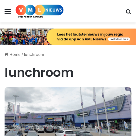
Menu
Zo
Home
/
lunchroom
lunchroom