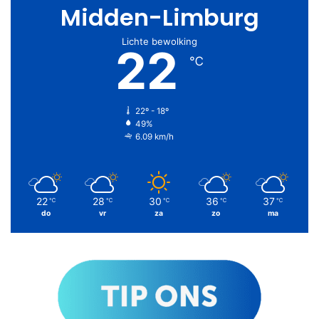
Midden-Limburg
Lichte bewolking
22
℃
22º - 18º
49%
6.09 km/h
22
28
30
36
37
℃
℃
℃
℃
℃
do
vr
za
zo
ma