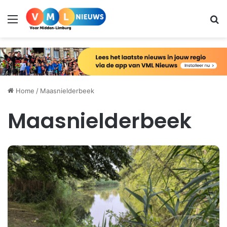
Menu
Zo
Home
/
Maasnielderbeek
Maasnielderbeek