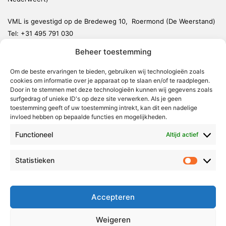
VML is gevestigd op de Bredeweg 10, Roermond (De Weerstand)
Tel:
+31 495 791 030
redactie@vmlnieuws.nl
Beheer toestemming
Weert
Om de beste ervaringen te bieden, gebruiken wij technologieën zoals
cookies om informatie over je apparaat op te slaan en/of te raadplegen.
Nederweert
Door in te stemmen met deze technologieën kunnen wij gegevens zoals
surfgedrag of unieke ID's op deze site verwerken. Als je geen
Leudal
toestemming geeft of uw toestemming intrekt, kan dit een nadelige
invloed hebben op bepaalde functies en mogelijkheden.
Maasgouw
Echt-Susteren
Functioneel
Altijd actief
Roerdalen
Statistieken
Statistie
Roermond
Over Voor Midden-Limburg
Accepteren
Radio & TV
Weigeren
Redactie