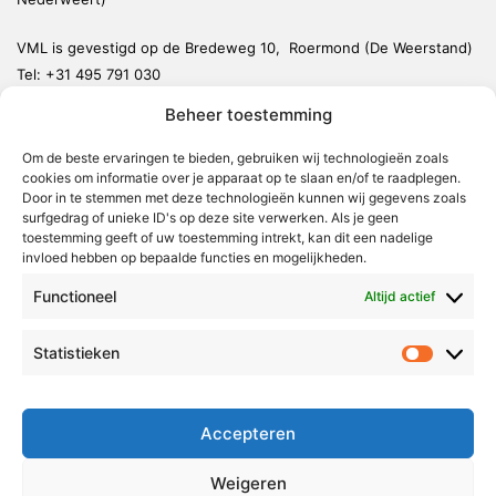
VML is gevestigd op de Bredeweg 10, Roermond (De Weerstand)
Tel:
+31 495 791 030
redactie@vmlnieuws.nl
Beheer toestemming
Om de beste ervaringen te bieden, gebruiken wij technologieën zoals
Weert
cookies om informatie over je apparaat op te slaan en/of te raadplegen.
Nederweert
Door in te stemmen met deze technologieën kunnen wij gegevens zoals
surfgedrag of unieke ID's op deze site verwerken. Als je geen
Leudal
toestemming geeft of uw toestemming intrekt, kan dit een nadelige
invloed hebben op bepaalde functies en mogelijkheden.
Maasgouw
Functioneel
Echt-Susteren
Altijd actief
Roerdalen
Statistieken
Statistie
Roermond
Over Voor Midden-Limburg
Accepteren
Radio & TV
Weigeren
Redactie