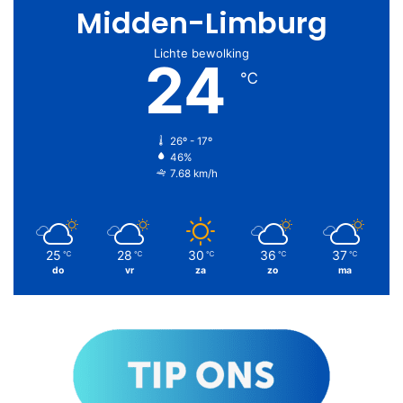
Midden-Limburg
Lichte bewolking
24
℃
26º - 17º
46%
7.68 km/h
25
28
30
36
37
℃
℃
℃
℃
℃
do
vr
za
zo
ma