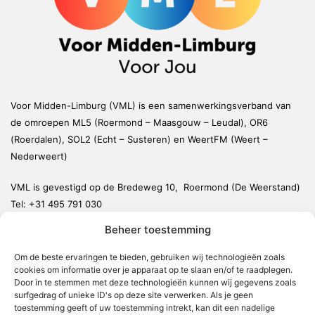
Voor Midden-Limburg (VML) is een samenwerkingsverband van
de omroepen ML5 (Roermond – Maasgouw – Leudal), OR6
(Roerdalen), SOL2 (Echt – Susteren) en WeertFM (Weert –
Nederweert)
VML is gevestigd op de Bredeweg 10, Roermond (De Weerstand)
Tel:
+31 495 791 030
redactie@vmlnieuws.nl
Beheer toestemming
Om de beste ervaringen te bieden, gebruiken wij technologieën zoals
Weert
cookies om informatie over je apparaat op te slaan en/of te raadplegen.
Nederweert
Door in te stemmen met deze technologieën kunnen wij gegevens zoals
surfgedrag of unieke ID's op deze site verwerken. Als je geen
Leudal
toestemming geeft of uw toestemming intrekt, kan dit een nadelige