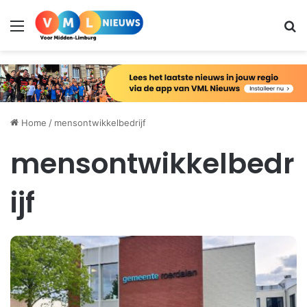
Menu
Zo
Home
/
mensontwikkelbedrijf
mensontwikkelbedr
ijf