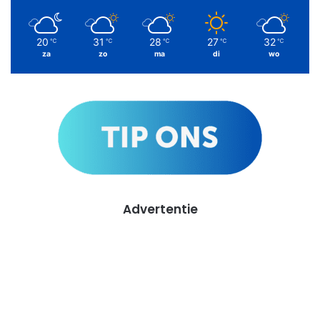
20
31
28
27
32
℃
℃
℃
℃
℃
za
zo
ma
di
wo
Advertentie