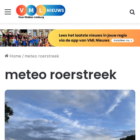
Menu
Zo
Home
/
meteo roerstreek
meteo roerstreek