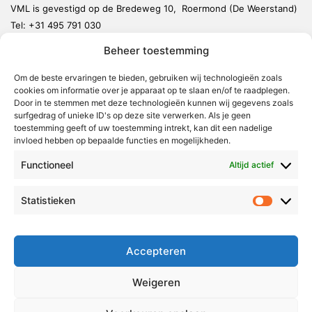
VML is gevestigd op de Bredeweg 10, Roermond (De Weerstand)
Tel:
+31 495 791 030
redactie@vmlnieuws.nl
Beheer toestemming
Weert
Om de beste ervaringen te bieden, gebruiken wij technologieën zoals
cookies om informatie over je apparaat op te slaan en/of te raadplegen.
Nederweert
Door in te stemmen met deze technologieën kunnen wij gegevens zoals
surfgedrag of unieke ID's op deze site verwerken. Als je geen
Leudal
toestemming geeft of uw toestemming intrekt, kan dit een nadelige
invloed hebben op bepaalde functies en mogelijkheden.
Maasgouw
Echt-Susteren
Functioneel
Altijd actief
Roerdalen
Statistieken
Statistie
Roermond
Over Voor Midden-Limburg
Accepteren
Radio & TV
Weigeren
Redactie
Ambities