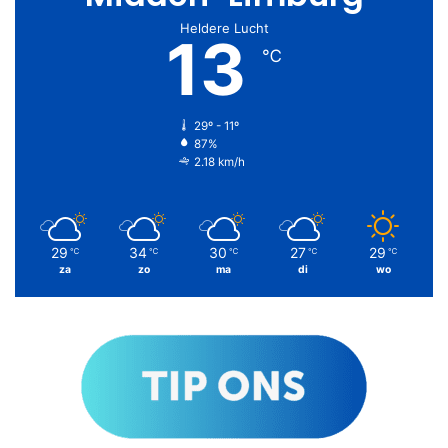
Heldere Lucht
13
℃
29º - 11º
87%
2.18 km/h
29
34
30
27
29
℃
℃
℃
℃
℃
za
zo
ma
di
wo