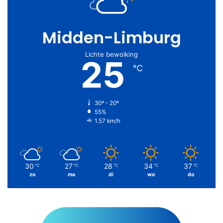
Midden-Limburg
Lichte bewolking
25
℃
30º - 20º
55%
1.57 km/h
30
27
28
34
37
℃
℃
℃
℃
℃
zo
ma
di
wo
do