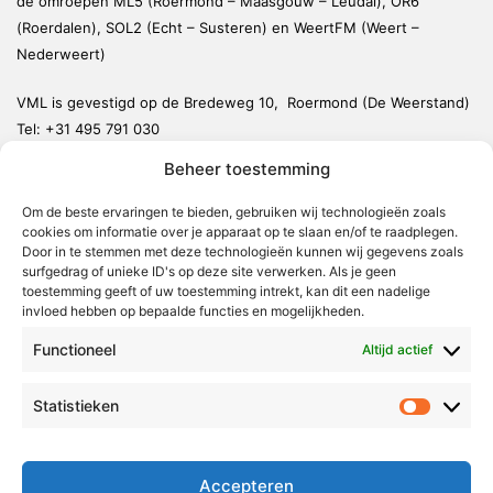
de omroepen ML5 (Roermond – Maasgouw – Leudal), OR6
(Roerdalen), SOL2 (Echt – Susteren) en WeertFM (Weert –
Nederweert)
VML is gevestigd op de Bredeweg 10, Roermond (De Weerstand)
Tel:
+31 495 791 030
redactie@vmlnieuws.nl
Beheer toestemming
Om de beste ervaringen te bieden, gebruiken wij technologieën zoals
Weert
cookies om informatie over je apparaat op te slaan en/of te raadplegen.
Nederweert
Door in te stemmen met deze technologieën kunnen wij gegevens zoals
surfgedrag of unieke ID's op deze site verwerken. Als je geen
Leudal
toestemming geeft of uw toestemming intrekt, kan dit een nadelige
invloed hebben op bepaalde functies en mogelijkheden.
Maasgouw
Functioneel
Echt-Susteren
Altijd actief
Roerdalen
Statistieken
Statistie
Roermond
Over Voor Midden-Limburg
Accepteren