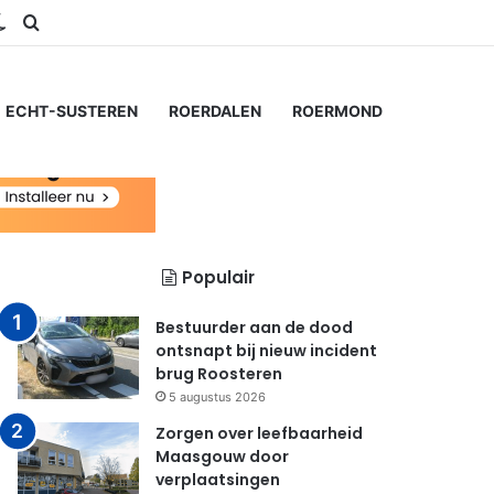
ram
S
Switch skin
Zoeken naar...
ECHT-SUSTEREN
ROERDALEN
ROERMOND
Populair
Bestuurder aan de dood
ontsnapt bij nieuw incident
brug Roosteren
5 augustus 2026
Zorgen over leefbaarheid
Maasgouw door
verplaatsingen