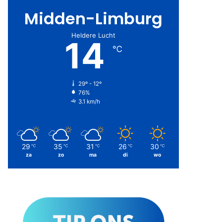
Midden-Limburg
Heldere Lucht
14
℃
29º - 12º
76%
3.1 km/h
29
35
31
26
30
℃
℃
℃
℃
℃
za
zo
ma
di
wo