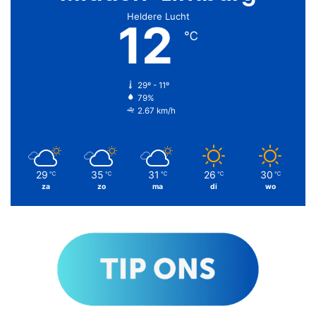
Heldere Lucht
12
℃
29º - 11º
79%
2.67 km/h
29
35
31
26
30
℃
℃
℃
℃
℃
za
zo
ma
di
wo