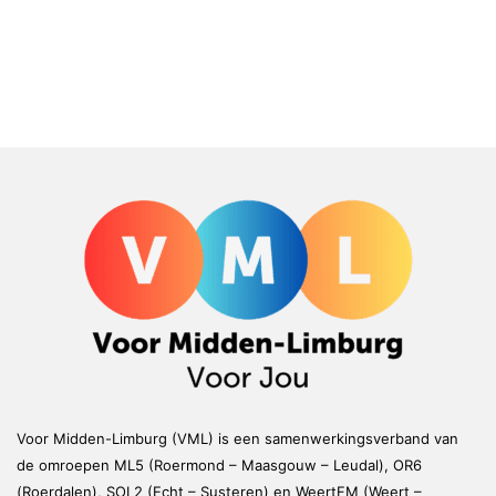
Voor Midden-Limburg (VML) is een samenwerkingsverband van
de omroepen ML5 (Roermond – Maasgouw – Leudal), OR6
(Roerdalen), SOL2 (Echt – Susteren) en WeertFM (Weert –