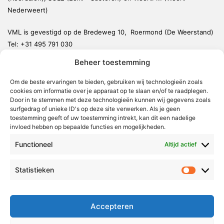
Nederweert)
VML is gevestigd op de Bredeweg 10, Roermond (De Weerstand)
Tel:
+31 495 791 030
redactie@vmlnieuws.nl
Beheer toestemming
Om de beste ervaringen te bieden, gebruiken wij technologieën zoals
Weert
cookies om informatie over je apparaat op te slaan en/of te raadplegen.
Nederweert
Door in te stemmen met deze technologieën kunnen wij gegevens zoals
surfgedrag of unieke ID's op deze site verwerken. Als je geen
Leudal
toestemming geeft of uw toestemming intrekt, kan dit een nadelige
invloed hebben op bepaalde functies en mogelijkheden.
Maasgouw
Functioneel
Echt-Susteren
Altijd actief
Roerdalen
Statistieken
Statistie
Roermond
Over Voor Midden-Limburg
Accepteren
Radio & TV