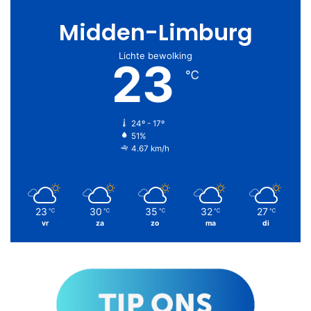
Midden-Limburg
Lichte bewolking
23
℃
24º - 17º
51%
4.67 km/h
23
30
35
32
27
℃
℃
℃
℃
℃
vr
za
zo
ma
di