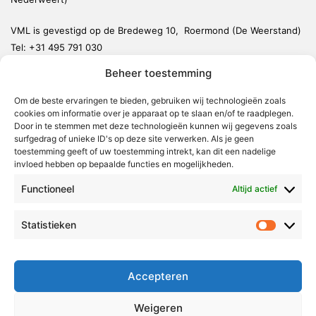
VML is gevestigd op de Bredeweg 10, Roermond (De Weerstand)
Tel:
+31 495 791 030
redactie@vmlnieuws.nl
Beheer toestemming
Om de beste ervaringen te bieden, gebruiken wij technologieën zoals
Weert
cookies om informatie over je apparaat op te slaan en/of te raadplegen.
Nederweert
Door in te stemmen met deze technologieën kunnen wij gegevens zoals
surfgedrag of unieke ID's op deze site verwerken. Als je geen
Leudal
toestemming geeft of uw toestemming intrekt, kan dit een nadelige
invloed hebben op bepaalde functies en mogelijkheden.
Maasgouw
Functioneel
Echt-Susteren
Altijd actief
Roerdalen
Statistieken
Statistie
Roermond
Over Voor Midden-Limburg
Accepteren
Radio & TV
Weigeren
Redactie