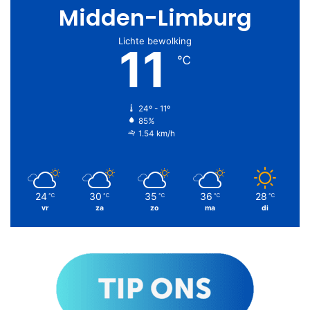
Midden-Limburg
Lichte bewolking
11
℃
24º - 11º
85%
1.54 km/h
24
30
35
36
28
℃
℃
℃
℃
℃
vr
za
zo
ma
di