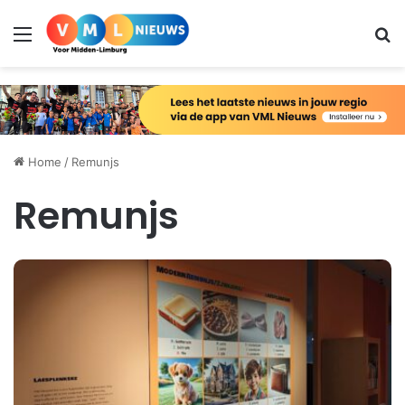
Menu
Zo
Home
/
Remunjs
Remunjs