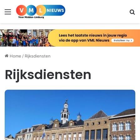
Menu
Zo
Home
/
Rijksdiensten
Rijksdiensten