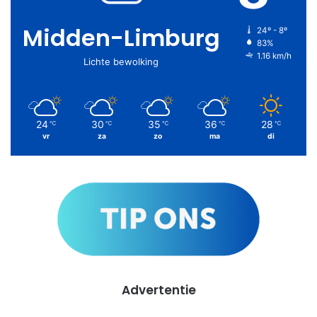
Midden-Limburg
24º - 8º
83%
1.16 km/h
Lichte bewolking
24
30
35
36
28
℃
℃
℃
℃
℃
vr
za
zo
ma
di
Advertentie