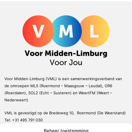
Voor Midden-Limburg (VML) is een samenwerkingsverband van
de omroepen ML5 (Roermond – Maasgouw – Leudal), OR6
(Roerdalen), SOL2 (Echt – Susteren) en WeertFM (Weert –
Nederweert)
VML is gevestigd op de Bredeweg 10, Roermond (De Weerstand)
Tel:
+31 495 791 030
redactie@vmlnieuws.nl
Beheer toestemming