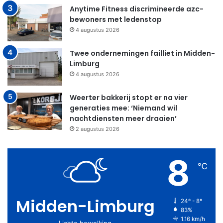
Anytime Fitness discrimineerde azc-
bewoners met ledenstop
4 augustus 2026
Twee ondernemingen failliet in Midden-
Limburg
4 augustus 2026
Weerter bakkerij stopt er na vier
generaties mee: ‘Niemand wil
nachtdiensten meer draaien’
2 augustus 2026
8
℃
Midden-Limburg
24º - 8º
83%
1.16 km/h
Lichte bewolking