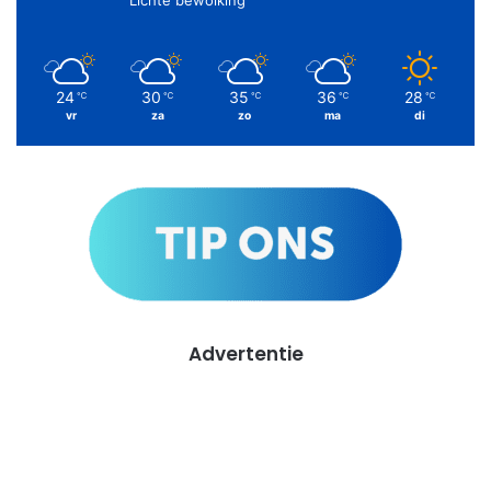
24
30
35
36
28
℃
℃
℃
℃
℃
vr
za
zo
ma
di
Advertentie