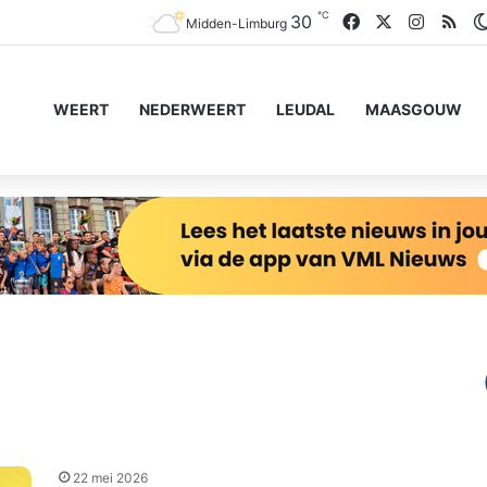
℃
Facebook
X
Instagr
RS
30
Midden-Limburg
WEERT
NEDERWEERT
LEUDAL
MAASGOUW
22 mei 2026