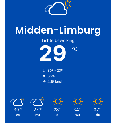
Midden-Limburg
Lichte bewolking
29
℃
30º - 20º
36%
4.15 km/h
30
27
28
34
37
℃
℃
℃
℃
℃
zo
ma
di
wo
do