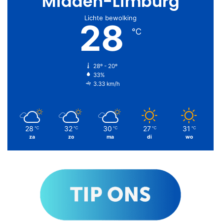
Midden-Limburg
Lichte bewolking
28
℃
28º - 20º
33%
3.33 km/h
28
32
30
27
31
℃
℃
℃
℃
℃
za
zo
ma
di
wo