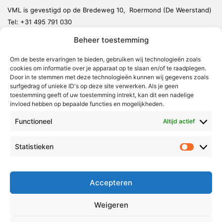
VML is gevestigd op de Bredeweg 10, Roermond (De Weerstand)
Tel:
+31 495 791 030
redactie@vmlnieuws.nl
Beheer toestemming
Om de beste ervaringen te bieden, gebruiken wij technologieën zoals
Weert
cookies om informatie over je apparaat op te slaan en/of te raadplegen.
Nederweert
Door in te stemmen met deze technologieën kunnen wij gegevens zoals
surfgedrag of unieke ID's op deze site verwerken. Als je geen
Leudal
toestemming geeft of uw toestemming intrekt, kan dit een nadelige
invloed hebben op bepaalde functies en mogelijkheden.
Maasgouw
Functioneel
Echt-Susteren
Altijd actief
Roerdalen
Statistieken
Statistie
Roermond
Over Voor Midden-Limburg
Accepteren
Radio & TV
Weigeren
Redactie