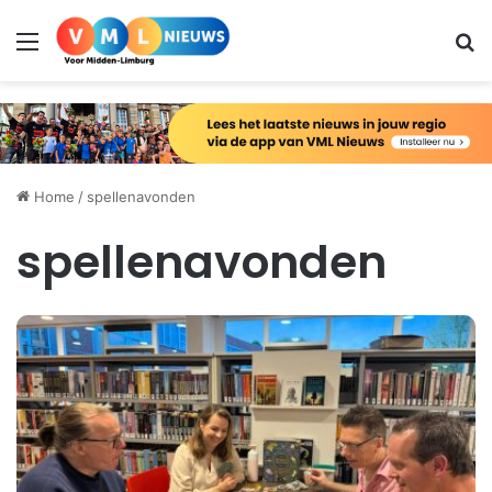
Menu
Zo
Home
/
spellenavonden
spellenavonden