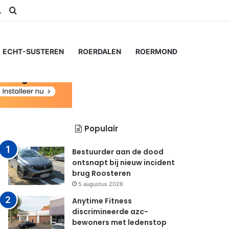
am
S
Switch skin
Zoeken naar...
ECHT-SUSTEREN
ROERDALEN
ROERMOND
Populair
Bestuurder aan de dood
ontsnapt bij nieuw incident
brug Roosteren
5 augustus 2026
Anytime Fitness
discrimineerde azc-
bewoners met ledenstop