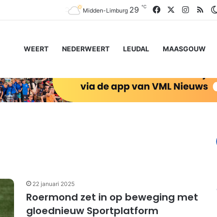
℃
Facebook
X
Instagr
RS
29
Midden-Limburg
WEERT
NEDERWEERT
LEUDAL
MAASGOUW
22 januari 2025
Roermond zet in op beweging met
gloednieuw Sportplatform