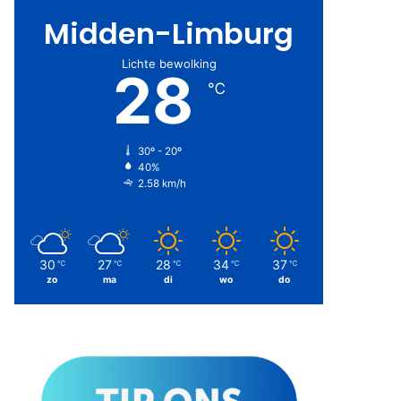
Midden-Limburg
Lichte bewolking
28
℃
30º - 20º
40%
2.58 km/h
30
27
28
34
37
℃
℃
℃
℃
℃
zo
ma
di
wo
do