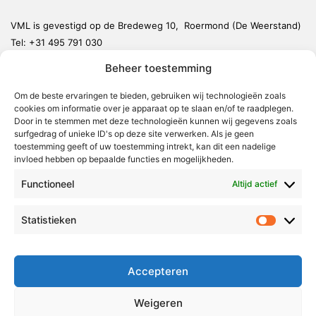
VML is gevestigd op de Bredeweg 10, Roermond (De Weerstand)
Tel:
+31 495 791 030
redactie@vmlnieuws.nl
Beheer toestemming
Om de beste ervaringen te bieden, gebruiken wij technologieën zoals
Weert
cookies om informatie over je apparaat op te slaan en/of te raadplegen.
Nederweert
Door in te stemmen met deze technologieën kunnen wij gegevens zoals
surfgedrag of unieke ID's op deze site verwerken. Als je geen
Leudal
toestemming geeft of uw toestemming intrekt, kan dit een nadelige
invloed hebben op bepaalde functies en mogelijkheden.
Maasgouw
Functioneel
Echt-Susteren
Altijd actief
Roerdalen
Statistieken
Statistie
Roermond
Over Voor Midden-Limburg
Accepteren
Radio & TV
Weigeren
Redactie