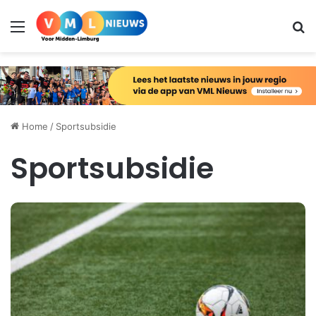
Menu
Zo
Home
/
Sportsubsidie
Sportsubsidie