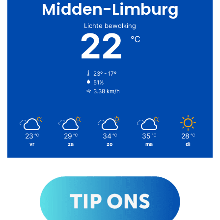
Midden-Limburg
Lichte bewolking
22
℃
23º - 17º
51%
3.38 km/h
23
29
34
35
28
℃
℃
℃
℃
℃
vr
za
zo
ma
di