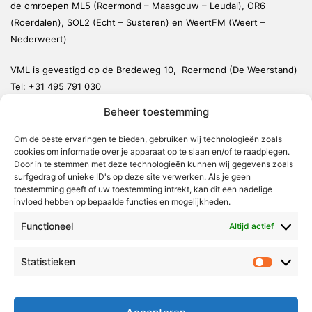
de omroepen ML5 (Roermond – Maasgouw – Leudal), OR6
(Roerdalen), SOL2 (Echt – Susteren) en WeertFM (Weert –
Nederweert)
VML is gevestigd op de Bredeweg 10, Roermond (De Weerstand)
Tel:
+31 495 791 030
redactie@vmlnieuws.nl
Beheer toestemming
Om de beste ervaringen te bieden, gebruiken wij technologieën zoals
Weert
cookies om informatie over je apparaat op te slaan en/of te raadplegen.
Nederweert
Door in te stemmen met deze technologieën kunnen wij gegevens zoals
surfgedrag of unieke ID's op deze site verwerken. Als je geen
Leudal
toestemming geeft of uw toestemming intrekt, kan dit een nadelige
invloed hebben op bepaalde functies en mogelijkheden.
Maasgouw
Functioneel
Echt-Susteren
Altijd actief
Roerdalen
Statistieken
Statistie
Roermond
Over Voor Midden-Limburg