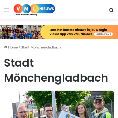
Menu
Zo
Home
/
Stadt Mönchengladbach
Stadt
Mönchengladbach