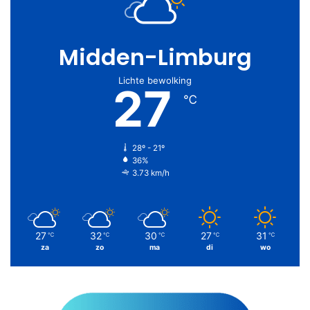
Midden-Limburg
Lichte bewolking
27
℃
28º - 21º
36%
3.73 km/h
27
32
30
27
31
℃
℃
℃
℃
℃
za
zo
ma
di
wo