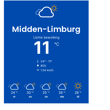
Midden-Limburg
Lichte bewolking
11
℃
24º - 11º
85%
1.54 km/h
24
30
35
36
28
℃
℃
℃
℃
℃
vr
za
zo
ma
di