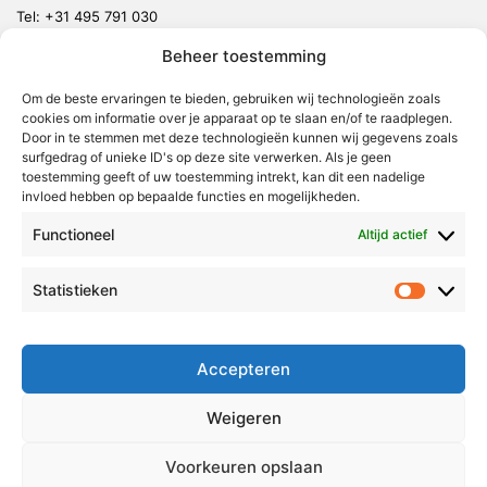
Tel:
+31 495 791 030
redactie@vmlnieuws.nl
Beheer toestemming
Weert
Om de beste ervaringen te bieden, gebruiken wij technologieën zoals
cookies om informatie over je apparaat op te slaan en/of te raadplegen.
Nederweert
Door in te stemmen met deze technologieën kunnen wij gegevens zoals
surfgedrag of unieke ID's op deze site verwerken. Als je geen
Leudal
toestemming geeft of uw toestemming intrekt, kan dit een nadelige
invloed hebben op bepaalde functies en mogelijkheden.
Maasgouw
Echt-Susteren
Functioneel
Altijd actief
Roerdalen
Statistieken
Statistie
Roermond
Over Voor Midden-Limburg
Accepteren
Radio & TV
Weigeren
Redactie
Ambities
Voorkeuren opslaan