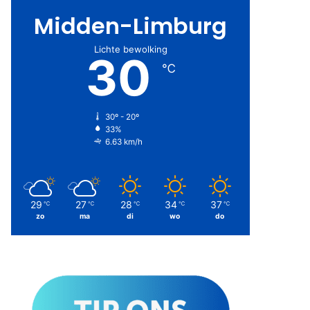
Midden-Limburg
Lichte bewolking
30
℃
30º - 20º
33%
6.63 km/h
29
27
28
34
37
℃
℃
℃
℃
℃
zo
ma
di
wo
do