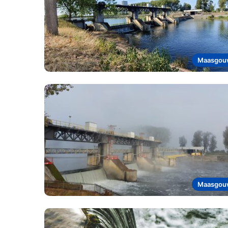
Maasgou
Maasgou