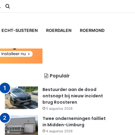
am
S
Switch skin
Zoeken naar...
ECHT-SUSTEREN
ROERDALEN
ROERMOND
Populair
Bestuurder aan de dood
ontsnapt bij nieuw incident
brug Roosteren
5 augustus 2026
Twee ondernemingen failliet
in Midden-Limburg
4 augustus 2026