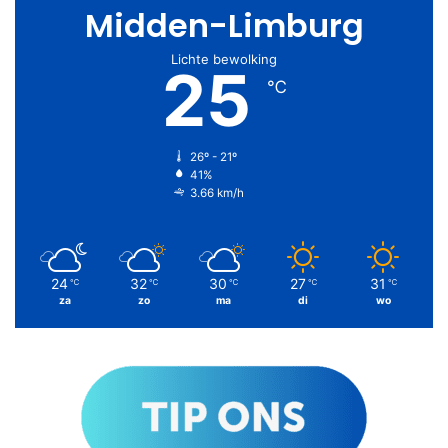
Midden-Limburg
Lichte bewolking
25
℃
26º - 21º
41%
3.66 km/h
24
32
30
27
31
℃
℃
℃
℃
℃
za
zo
ma
di
wo