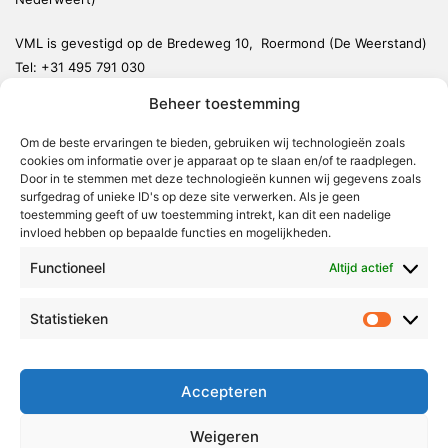
VML is gevestigd op de Bredeweg 10, Roermond (De Weerstand)
Tel:
+31 495 791 030
redactie@vmlnieuws.nl
Beheer toestemming
Om de beste ervaringen te bieden, gebruiken wij technologieën zoals
Weert
cookies om informatie over je apparaat op te slaan en/of te raadplegen.
Nederweert
Door in te stemmen met deze technologieën kunnen wij gegevens zoals
surfgedrag of unieke ID's op deze site verwerken. Als je geen
Leudal
toestemming geeft of uw toestemming intrekt, kan dit een nadelige
invloed hebben op bepaalde functies en mogelijkheden.
Maasgouw
Functioneel
Echt-Susteren
Altijd actief
Roerdalen
Statistieken
Statistie
Roermond
Over Voor Midden-Limburg
Accepteren
Radio & TV
Weigeren
Redactie