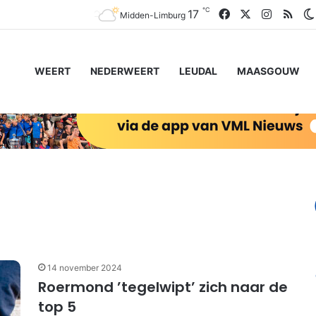
℃
Facebook
X
Instagr
RSS
17
Midden-Limburg
WEERT
NEDERWEERT
LEUDAL
MAASGOUW
14 november 2024
Roermond ’tegelwipt’ zich naar de
top 5