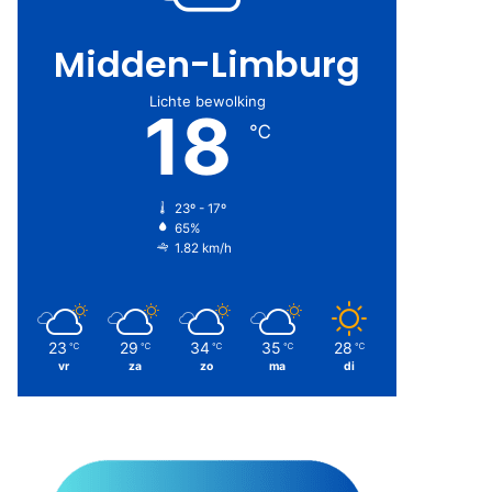
Midden-Limburg
Lichte bewolking
18
℃
23º - 17º
65%
1.82 km/h
23
29
34
35
28
℃
℃
℃
℃
℃
vr
za
zo
ma
di