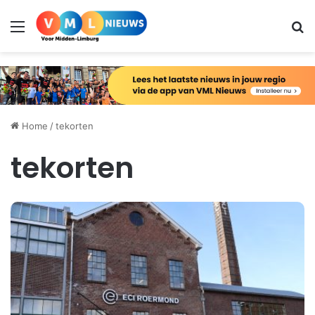
Menu
Zo
Home
/
tekorten
tekorten