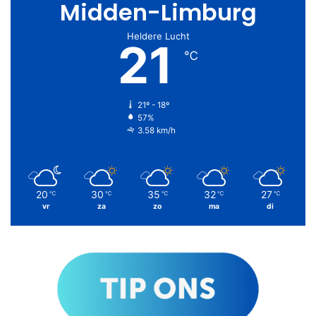
Midden-Limburg
Heldere Lucht
21
℃
21º - 18º
57%
3.58 km/h
20
30
35
32
27
℃
℃
℃
℃
℃
vr
za
zo
ma
di