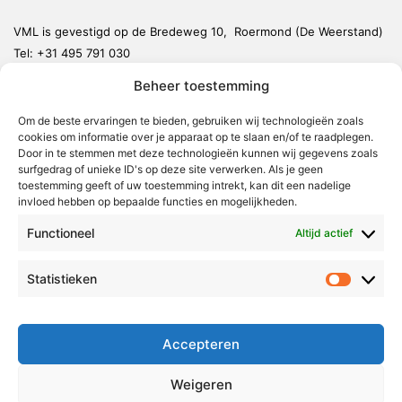
VML is gevestigd op de Bredeweg 10, Roermond (De Weerstand)
Tel:
+31 495 791 030
redactie@vmlnieuws.nl
Beheer toestemming
Weert
Om de beste ervaringen te bieden, gebruiken wij technologieën zoals
cookies om informatie over je apparaat op te slaan en/of te raadplegen.
Nederweert
Door in te stemmen met deze technologieën kunnen wij gegevens zoals
surfgedrag of unieke ID's op deze site verwerken. Als je geen
Leudal
toestemming geeft of uw toestemming intrekt, kan dit een nadelige
invloed hebben op bepaalde functies en mogelijkheden.
Maasgouw
Echt-Susteren
Functioneel
Altijd actief
Roerdalen
Statistieken
Statistie
Roermond
Over Voor Midden-Limburg
Accepteren
Radio & TV
Weigeren
Redactie