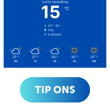
Lichte bewolking
15
℃
27º - 15º
70%
4.28 km/h
27
27
30
35
37
℃
℃
℃
℃
℃
do
vr
za
zo
ma