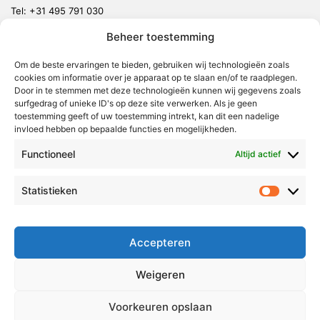
Tel:
+31 495 791 030
redactie@vmlnieuws.nl
Beheer toestemming
Weert
Om de beste ervaringen te bieden, gebruiken wij technologieën zoals
cookies om informatie over je apparaat op te slaan en/of te raadplegen.
Nederweert
Door in te stemmen met deze technologieën kunnen wij gegevens zoals
surfgedrag of unieke ID's op deze site verwerken. Als je geen
Leudal
toestemming geeft of uw toestemming intrekt, kan dit een nadelige
invloed hebben op bepaalde functies en mogelijkheden.
Maasgouw
Echt-Susteren
Functioneel
Altijd actief
Roerdalen
Statistieken
Statistie
Roermond
Over Voor Midden-Limburg
Accepteren
Radio & TV
Weigeren
Redactie
Ambities
Voorkeuren opslaan