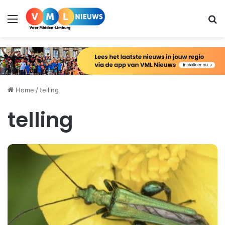
Menu
Zo
Home
/
telling
telling