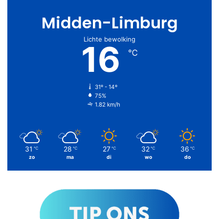
Midden-Limburg
Lichte bewolking
16
℃
31º - 14º
75%
1.82 km/h
31
28
27
32
36
℃
℃
℃
℃
℃
zo
ma
di
wo
do