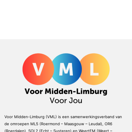
Voor Midden-Limburg (VML) is een samenwerkingsverband van
de omroepen ML5 (Roermond – Maasgouw – Leudal), OR6
(Roerdalen), SOL2 (Echt – Susteren) en WeertFM (Weert –