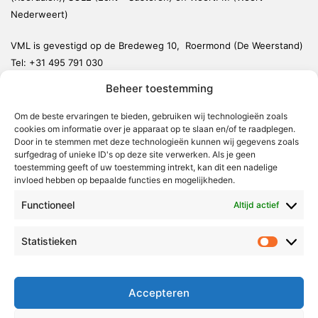
Nederweert)
VML is gevestigd op de Bredeweg 10, Roermond (De Weerstand)
Tel:
+31 495 791 030
redactie@vmlnieuws.nl
Beheer toestemming
Om de beste ervaringen te bieden, gebruiken wij technologieën zoals
Weert
cookies om informatie over je apparaat op te slaan en/of te raadplegen.
Nederweert
Door in te stemmen met deze technologieën kunnen wij gegevens zoals
surfgedrag of unieke ID's op deze site verwerken. Als je geen
Leudal
toestemming geeft of uw toestemming intrekt, kan dit een nadelige
invloed hebben op bepaalde functies en mogelijkheden.
Maasgouw
Functioneel
Echt-Susteren
Altijd actief
Roerdalen
Statistieken
Statistie
Roermond
Over Voor Midden-Limburg
Accepteren
Radio & TV