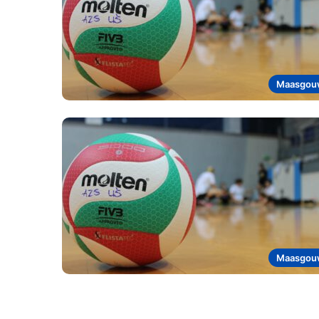
Maasgou
Maasgou