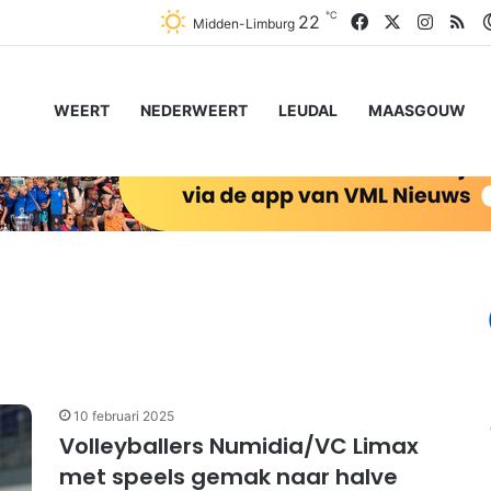
℃
Facebook
X
Instag
RS
22
Midden-Limburg
WEERT
NEDERWEERT
LEUDAL
MAASGOUW
10 februari 2025
Volleyballers Numidia/VC Limax
met speels gemak naar halve