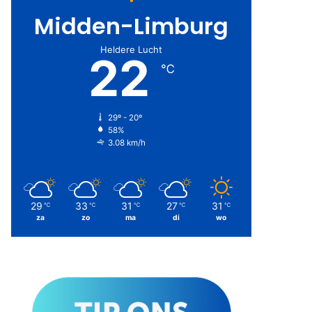
Midden-Limburg
Heldere Lucht
22
℃
29º - 20º
58%
3.08 km/h
29
33
31
27
31
℃
℃
℃
℃
℃
za
zo
ma
di
wo