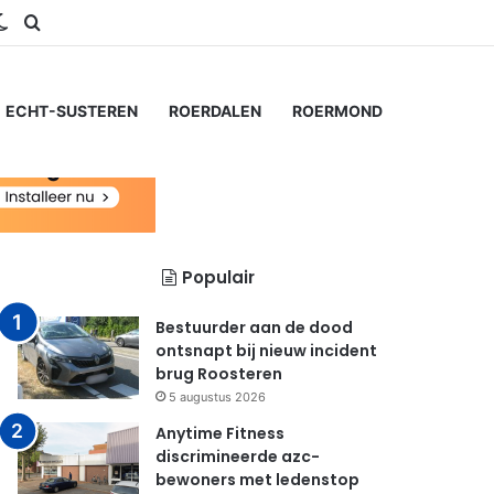
ram
S
Switch skin
Zoeken naar...
ECHT-SUSTEREN
ROERDALEN
ROERMOND
Populair
Bestuurder aan de dood
ontsnapt bij nieuw incident
brug Roosteren
5 augustus 2026
Anytime Fitness
discrimineerde azc-
bewoners met ledenstop