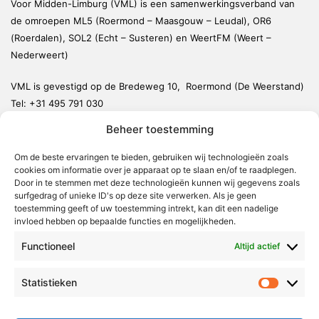
Voor Midden-Limburg (VML) is een samenwerkingsverband van
de omroepen ML5 (Roermond – Maasgouw – Leudal), OR6
(Roerdalen), SOL2 (Echt – Susteren) en WeertFM (Weert –
Nederweert)
VML is gevestigd op de Bredeweg 10, Roermond (De Weerstand)
Tel:
+31 495 791 030
redactie@vmlnieuws.nl
Beheer toestemming
Om de beste ervaringen te bieden, gebruiken wij technologieën zoals
Weert
cookies om informatie over je apparaat op te slaan en/of te raadplegen.
Nederweert
Door in te stemmen met deze technologieën kunnen wij gegevens zoals
surfgedrag of unieke ID's op deze site verwerken. Als je geen
Leudal
toestemming geeft of uw toestemming intrekt, kan dit een nadelige
invloed hebben op bepaalde functies en mogelijkheden.
Maasgouw
Functioneel
Echt-Susteren
Altijd actief
Roerdalen
Statistieken
Statistie
Roermond