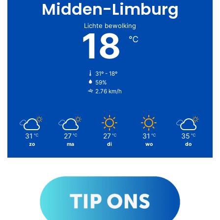
Midden-Limburg
Lichte bewolking
18
℃
31º - 18º
59%
2.76 km/h
31
27
27
31
35
℃
℃
℃
℃
℃
zo
ma
di
wo
do