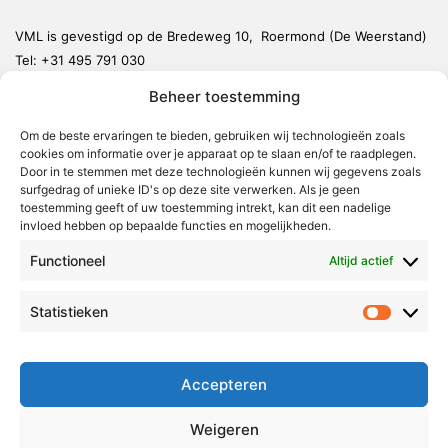
VML is gevestigd op de Bredeweg 10, Roermond (De Weerstand)
Tel:
+31 495 791 030
redactie@vmlnieuws.nl
Beheer toestemming
Om de beste ervaringen te bieden, gebruiken wij technologieën zoals
Weert
cookies om informatie over je apparaat op te slaan en/of te raadplegen.
Nederweert
Door in te stemmen met deze technologieën kunnen wij gegevens zoals
surfgedrag of unieke ID's op deze site verwerken. Als je geen
Leudal
toestemming geeft of uw toestemming intrekt, kan dit een nadelige
invloed hebben op bepaalde functies en mogelijkheden.
Maasgouw
Functioneel
Echt-Susteren
Altijd actief
Roerdalen
Statistieken
Statistie
Roermond
Over Voor Midden-Limburg
Accepteren
Radio & TV
Weigeren
Redactie