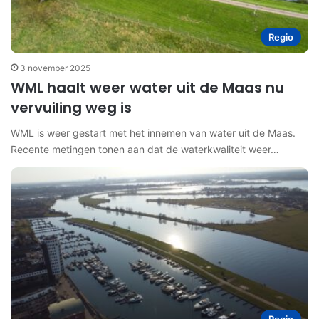
Regio
3 november 2025
WML haalt weer water uit de Maas nu
vervuiling weg is
WML is weer gestart met het innemen van water uit de Maas.
Recente metingen tonen aan dat de waterkwaliteit weer…