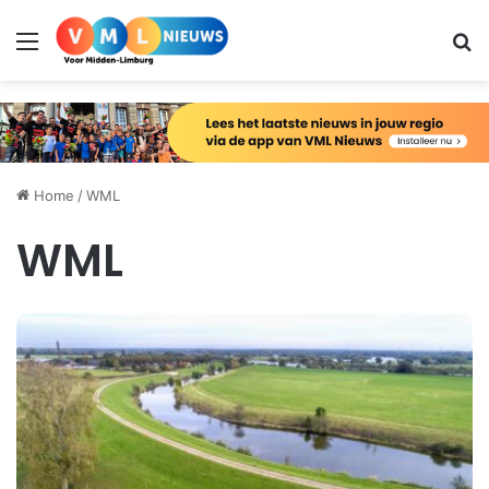
Menu
Zo
Home
/
WML
WML