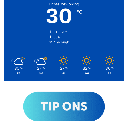
Lichte bewolking
30
℃
31º - 20º
33%
4.92 km/h
30
27
27
32
36
℃
℃
℃
℃
℃
zo
ma
di
wo
do