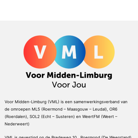
Voor Midden-Limburg (VML) is een samenwerkingsverband van
de omroepen ML5 (Roermond – Maasgouw – Leudal), OR6
(Roerdalen), SOL2 (Echt – Susteren) en WeertFM (Weert –
Nederweert)
VML is gevestigd op de Bredeweg 10, Roermond (De Weerstand)