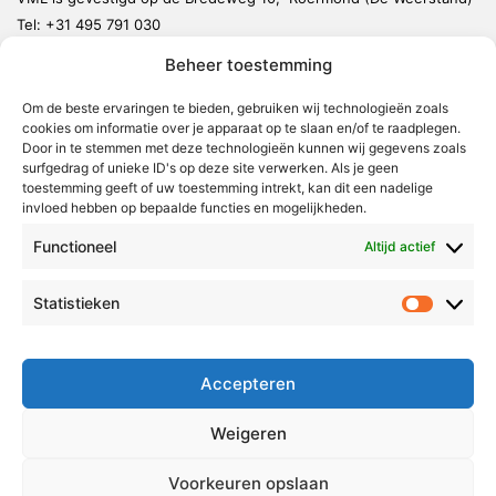
Tel:
+31 495 791 030
redactie@vmlnieuws.nl
Beheer toestemming
Weert
Om de beste ervaringen te bieden, gebruiken wij technologieën zoals
cookies om informatie over je apparaat op te slaan en/of te raadplegen.
Nederweert
Door in te stemmen met deze technologieën kunnen wij gegevens zoals
surfgedrag of unieke ID's op deze site verwerken. Als je geen
Leudal
toestemming geeft of uw toestemming intrekt, kan dit een nadelige
invloed hebben op bepaalde functies en mogelijkheden.
Maasgouw
Echt-Susteren
Functioneel
Altijd actief
Roerdalen
Statistieken
Statistie
Roermond
Over Voor Midden-Limburg
Accepteren
Radio & TV
Weigeren
Redactie
Ambities
Voorkeuren opslaan