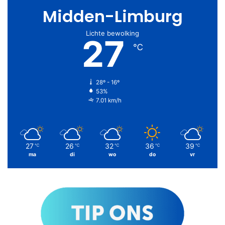
Midden-Limburg
Lichte bewolking
27
℃
28º - 16º
53%
7.01 km/h
27
26
32
36
39
℃
℃
℃
℃
℃
ma
di
wo
do
vr