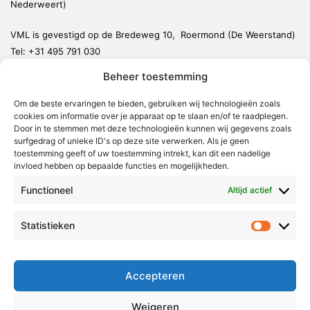
Nederweert)
VML is gevestigd op de Bredeweg 10, Roermond (De Weerstand)
Tel:
+31 495 791 030
redactie@vmlnieuws.nl
Beheer toestemming
Om de beste ervaringen te bieden, gebruiken wij technologieën zoals
Weert
cookies om informatie over je apparaat op te slaan en/of te raadplegen.
Nederweert
Door in te stemmen met deze technologieën kunnen wij gegevens zoals
surfgedrag of unieke ID's op deze site verwerken. Als je geen
Leudal
toestemming geeft of uw toestemming intrekt, kan dit een nadelige
invloed hebben op bepaalde functies en mogelijkheden.
Maasgouw
Functioneel
Echt-Susteren
Altijd actief
Roerdalen
Statistieken
Statistie
Roermond
Over Voor Midden-Limburg
Accepteren
Radio & TV
Weigeren