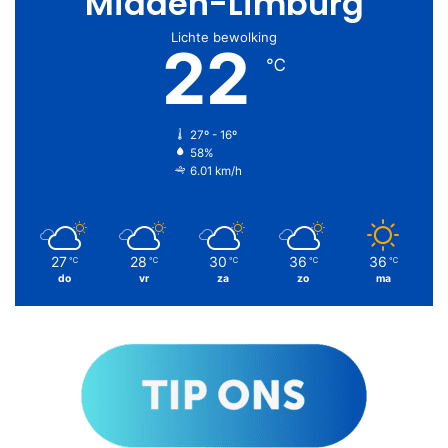
Midden-Limburg
Lichte bewolking
22
℃
27º - 16º
58%
6.01 km/h
27
28
30
36
36
℃
℃
℃
℃
℃
do
vr
za
zo
ma