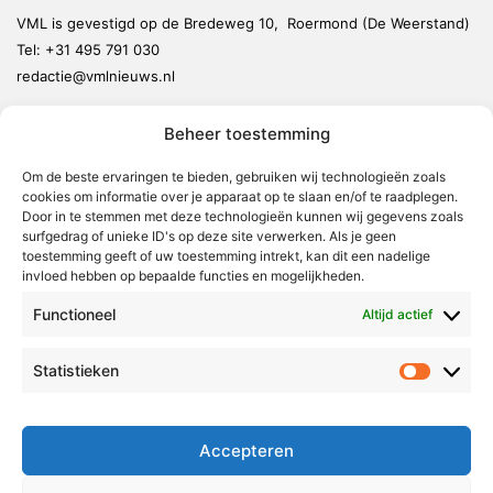
VML is gevestigd op de Bredeweg 10, Roermond (De Weerstand)
Tel:
+31 495 791 030
redactie@vmlnieuws.nl
Beheer toestemming
Weert
Nederweert
Om de beste ervaringen te bieden, gebruiken wij technologieën zoals
cookies om informatie over je apparaat op te slaan en/of te raadplegen.
Leudal
Door in te stemmen met deze technologieën kunnen wij gegevens zoals
Maasgouw
surfgedrag of unieke ID's op deze site verwerken. Als je geen
toestemming geeft of uw toestemming intrekt, kan dit een nadelige
Echt-Susteren
invloed hebben op bepaalde functies en mogelijkheden.
Roerdalen
Functioneel
Altijd actief
Roermond
Statistieken
Statistie
Over Voor Midden-Limburg
Radio & TV
Accepteren
Redactie