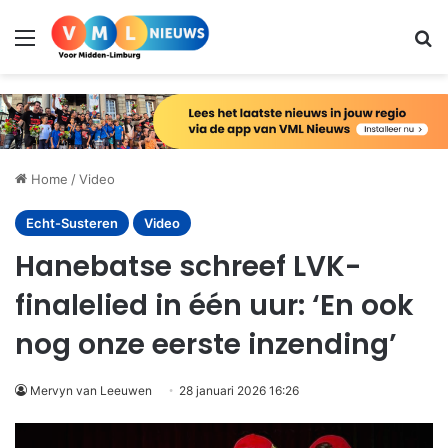
Menu
Zo
Home
/
Video
Echt-Susteren
Video
Hanebatse schreef LVK-
finalelied in één uur: ‘En ook
nog onze eerste inzending’
Mervyn van Leeuwen
28 januari 2026 16:26