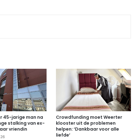
Print
or 45-jarige man na
Crowdfunding moet Weerter
e stalking van ex-
klooster uit de problemen
aar vriendin
helpen: ‘Dankbaar voor alle
liefde’
026