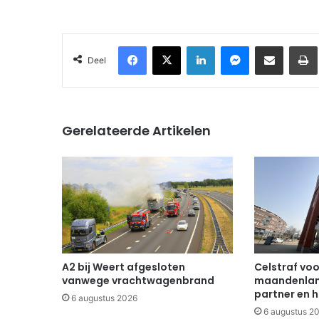
Facebook
X
LinkedIn
Messenger
Deel via Email
Deel
Gerelateerde Artikelen
A2 bij Weert afgesloten
Celstraf vo
vanwege vrachtwagenbrand
maandenlang
partner en h
6 augustus 2026
6 augustus 2