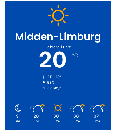
Midden-Limburg
Heldere Lucht
20
℃
21º - 18º
53%
3.8 km/h
19
28
30
36
37
℃
℃
℃
℃
℃
do
vr
za
zo
ma