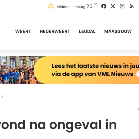
℃
Facebook
X
Insta
R
20
Midden-Limburg
WEERT
NEDERWEERT
LEUDAL
MAASGOUW
rt
ond na ongeval in