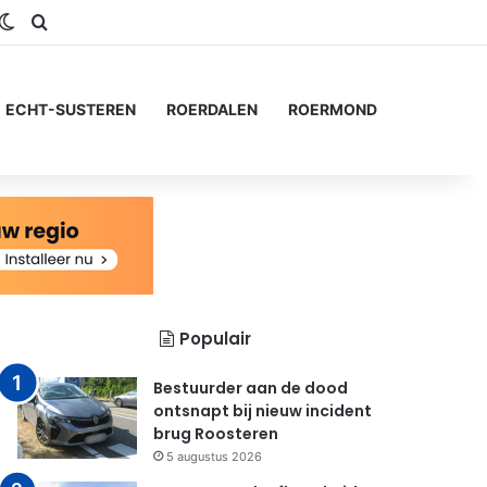
gram
SS
Switch skin
Zoeken naar...
ECHT-SUSTEREN
ROERDALEN
ROERMOND
Populair
Bestuurder aan de dood
ontsnapt bij nieuw incident
brug Roosteren
5 augustus 2026