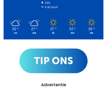
33%
4.92 km/h
30
27
27
32
36
℃
℃
℃
℃
℃
zo
ma
di
wo
do
Advertentie